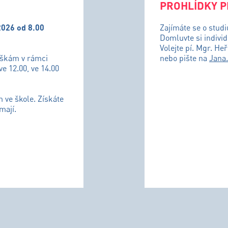
PROHLÍDKY P
2026 od 8.00
Zajímáte se o stud
Domluvte si individ
Volejte pí. Mgr. He
uškám v rámci
nebo pište na
Jana
ve 12.00, ve 14.00
m ve škole. Získáte
mají.