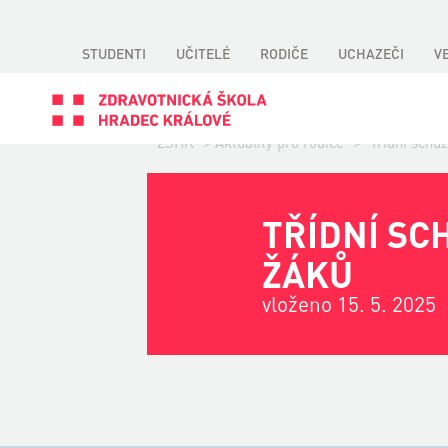
STUDENTI
UČITELÉ
RODIČE
UCHAZEČI
V
ZSHK
>
Aktuality pro rodiče
>
Třídní schů
TŘÍDNÍ SC
ŽÁKŮ
vloženo 15. 5. 2025