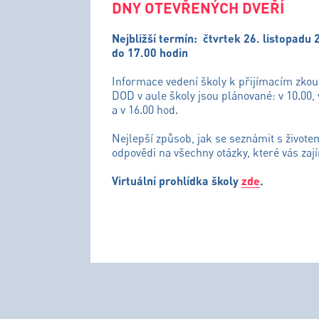
DNY OTEVŘENÝCH DVEŘÍ
Nejbližší termín:
čtvrtek 26. listopadu 
do 17.00 hodin
Informace vedení školy k přijímacím zko
DOD v aule školy jsou plánované: v 10.00, 
a v 16.00 hod.
Nejlepší způsob, jak se seznámit s živote
odpovědi na všechny otázky, které vás zají
Virtuální prohlídka školy
zde
.