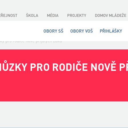
EŘEJNOST
ŠKOLA
MÉDIA
PROJEKTY
DOMOV MLÁDEŽE
OBORY SŠ
OBORY VOŠ
PŘIHLÁŠKY
zky pro rodiče nově přijatých žáků
HŮZKY PRO RODIČE NOVĚ P