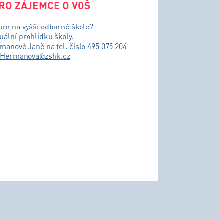
RO ZÁJEMCE O VOŠ
ium na vyšší odborné škole?
uální prohlídku školy.
řmanové Janě na tel. číslo 495 075 204
.Hermanova@zshk.cz