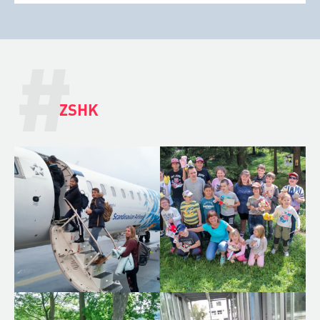
#
ZSHK