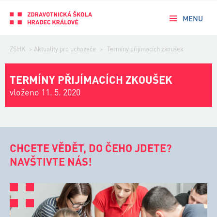
MENU
ZSHK
>
Aktuality pro uchazeče
>
Termíny přijímacích zkoušek
TERMÍNY PŘIJÍMACÍCH ZKOUŠEK
vloženo 11. 5. 2020
CHCETE VĚDĚT, DO ČEHO JDETE?
NAVŠTIVTE NÁS!