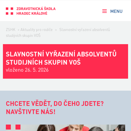
MENU
ZSHK
>
Aktuality pro rodiče
>
Slavnostní vyřazení absolventů
studijních skupin VOŠ
SLAVNOSTNÍ VYŘAZENÍ ABSOLVENTŮ
STUDIJNÍCH SKUPIN VOŠ
vloženo 26. 5. 2026
CHCETE VĚDĚT, DO ČEHO JDETE?
NAVŠTIVTE NÁS!