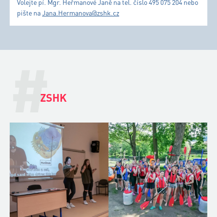
Volejte pí. Mgr. Heřmanové Janě na tel. číslo 495 075 204 nebo
pište na
Jana.Hermanova@zshk.cz
#
ZSHK