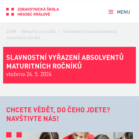
MENU
ZSHK
>
Aktuality pro rodiče
>
Slavnostní vyřazení absolventů
maturitních ročníků
SLAVNOSTNÍ VYŘAZENÍ ABSOLVENTŮ
MATURITNÍCH ROČNÍKŮ
vloženo 26. 5. 2026
CHCETE VĚDĚT, DO ČEHO JDETE?
NAVŠTIVTE NÁS!