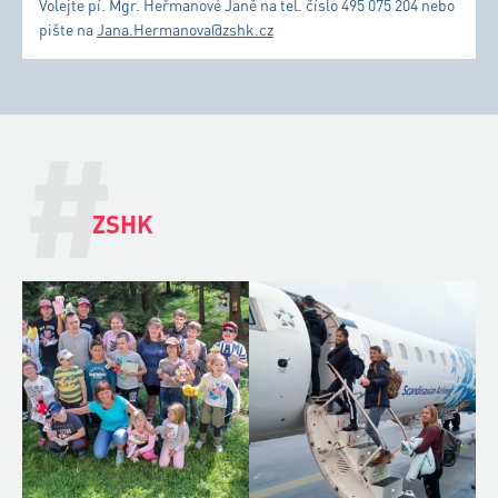
Volejte pí. Mgr. Heřmanové Janě na tel. číslo 495 075 204 nebo
pište na
Jana.Hermanova@zshk.cz
#
ZSHK