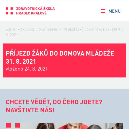
MENU
ZSHK
>
Aktuality pro uchazeče
>
Příjezd žáků do domova mládeže 31.
8. 2021
PŘÍJEZD ŽÁKŮ DO DOMOVA MLÁDEŽE
31. 8. 2021
vloženo 24. 8. 2021
CHCETE VĚDĚT, DO ČEHO JDETE?
NAVŠTIVTE NÁS!