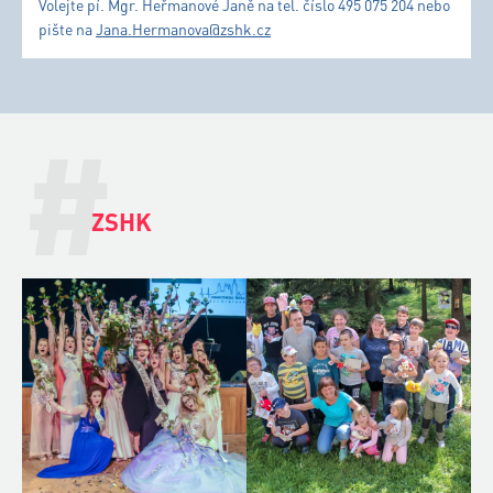
Volejte pí. Mgr. Heřmanové Janě na tel. číslo 495 075 204 nebo
pište na
Jana.Hermanova@zshk.cz
#
ZSHK