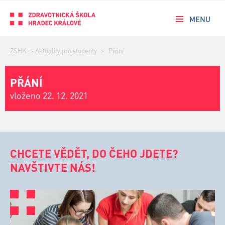
MENU
ZSHK
>
Aktuality pro studenty
>
Přání
PŘÁNÍ
vloženo 22. 12. 2021
CHCETE VĚDĚT, DO ČEHO JDETE?
NAVŠTIVTE NÁS!