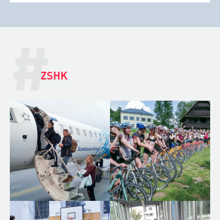
#
ZSHK