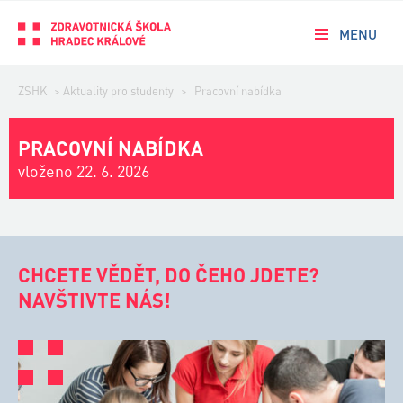
MENU
ZSHK
>
Aktuality pro studenty
>
Pracovní nabídka
PRACOVNÍ NABÍDKA
vloženo 22. 6. 2026
CHCETE VĚDĚT, DO ČEHO JDETE?
NAVŠTIVTE NÁS!