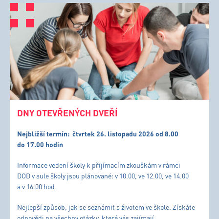
DNY OTEVŘENÝCH DVEŘÍ
Nejbližší termín:
čtvrtek 26. listopadu 2026 od 8.00
do 17.00 hodin
Informace vedení školy k přijímacím zkouškám v rámci
DOD v aule školy jsou plánované: v 10.00, ve 12.00, ve 14.00
a v 16.00 hod.
Nejlepší způsob, jak se seznámit s životem ve škole. Získáte
odpovědi na všechny otázky, které vás zajímají.