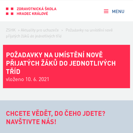
MENU
ZSHK
>
Aktuality pro uchazeče
>
Požadavky na umístění nově
přijatých žáků do jednotlivých tříd
POŽADAVKY NA UMÍSTĚNÍ NOVĚ
PŘIJATÝCH ŽÁKŮ DO JEDNOTLIVÝCH
TŘÍD
vloženo 10. 6. 2021
CHCETE VĚDĚT, DO ČEHO JDETE?
NAVŠTIVTE NÁS!