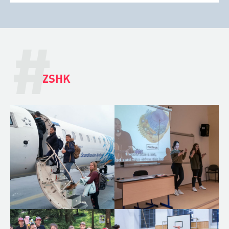
#
ZSHK