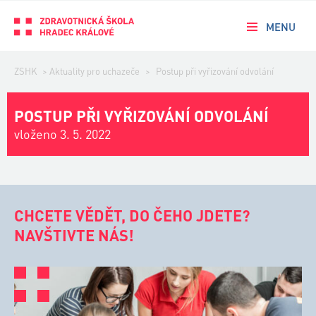
MENU
ZSHK
>
Aktuality pro uchazeče
>
Postup při vyřizování odvolání
POSTUP PŘI VYŘIZOVÁNÍ ODVOLÁNÍ
vloženo 3. 5. 2022
CHCETE VĚDĚT, DO ČEHO JDETE?
NAVŠTIVTE NÁS!