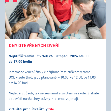
DNY OTEVŘENÝCH DVEŘÍ
Nejbližší termín:
čtvrtek 26. listopadu 2026 od 8.00
do 17.00 hodin
Informace vedení školy k přijímacím zkouškám v rámci
DOD v aule školy jsou plánované: v 10.00, ve 12.00, ve 14.00
a v 16.00 hod.
Nejlepší způsob, jak se seznámit s životem ve škole. Získáte
odpovědi na všechny otázky, které vás zajímají.
Virtuální prohlídka školy
zde
.