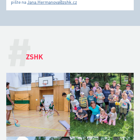
pište na
Jana.Hermanova@zshk.cz
#
ZSHK