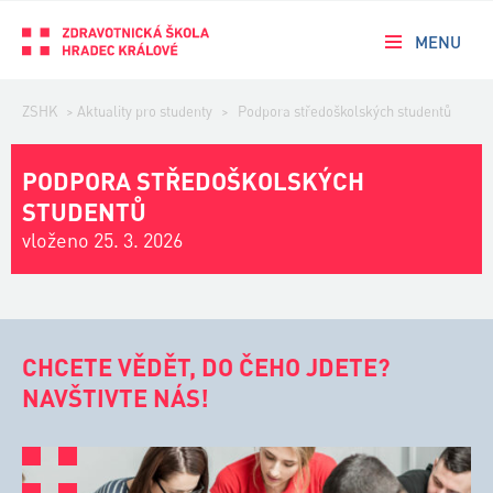
MENU
ZSHK
>
Aktuality pro studenty
>
Podpora středoškolských studentů
PODPORA STŘEDOŠKOLSKÝCH
STUDENTŮ
vloženo 25. 3. 2026
CHCETE VĚDĚT, DO ČEHO JDETE?
NAVŠTIVTE NÁS!