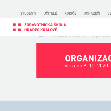
STUDENTI
UČITELÉ
RODIČE
UCHAZEČI
V
ZSHK
>
Aktuality pro rodiče
>
Organizace 
ORGANIZACE
vloženo 9. 10. 2020