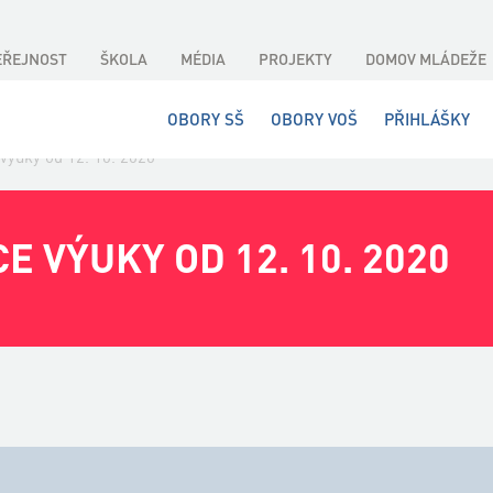
EŘEJNOST
ŠKOLA
MÉDIA
PROJEKTY
DOMOV MLÁDEŽE
OBORY SŠ
OBORY VOŠ
PŘIHLÁŠKY
výuky od 12. 10. 2020
 VÝUKY OD 12. 10. 2020