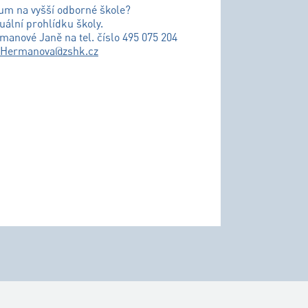
ium na vyšší odborné škole?
uální prohlídku školy.
řmanové Janě na tel. číslo 495 075 204
.Hermanova@zshk.cz