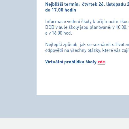
Nejbližší termín:
čtvrtek 26. listopadu 
do 17.00 hodin
Informace vedení školy k přijímacím zko
DOD v aule školy jsou plánované: v 10.00, 
a v 16.00 hod.
Nejlepší způsob, jak se seznámit s živote
odpovědi na všechny otázky, které vás zají
Virtuální prohlídka školy
zde
.