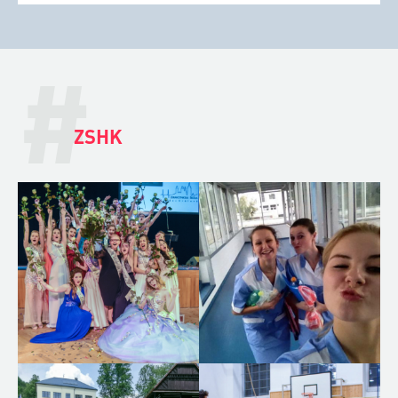
#
ZSHK