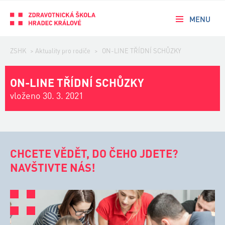
MENU
ZSHK
>
Aktuality pro rodiče
>
ON-LINE TŘÍDNÍ SCHŮZKY
ON-LINE TŘÍDNÍ SCHŮZKY
vloženo 30. 3. 2021
CHCETE VĚDĚT, DO ČEHO JDETE?
NAVŠTIVTE NÁS!