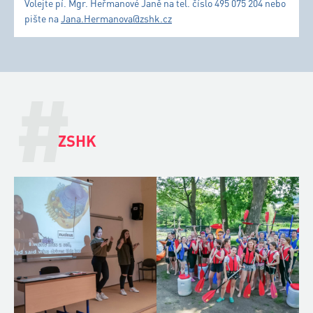
Volejte pí. Mgr. Heřmanové Janě na tel. číslo 495 075 204 nebo
pište na
Jana.Hermanova@zshk.cz
#
ZSHK