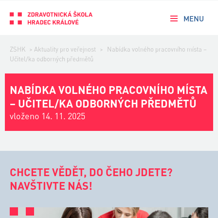
MENU
ZSHK
>
Aktuality pro veřejnost
>
Nabídka volného pracovního místa –
Učitel/ka odborných předmětů
NABÍDKA VOLNÉHO PRACOVNÍHO MÍSTA
– UČITEL/KA ODBORNÝCH PŘEDMĚTŮ
vloženo 14. 11. 2025
CHCETE VĚDĚT, DO ČEHO JDETE?
NAVŠTIVTE NÁS!