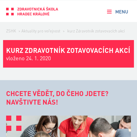
MENU
ZSHK
>
Aktuality pro veřejnost
>
kurz Zdravotník zotavovacích akcí
KURZ ZDRAVOTNÍK ZOTAVOVACÍCH AKCÍ
vloženo 24. 1. 2020
CHCETE VĚDĚT, DO ČEHO JDETE?
NAVŠTIVTE NÁS!