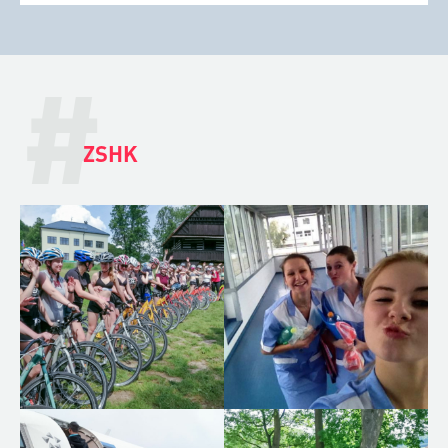
#
ZSHK