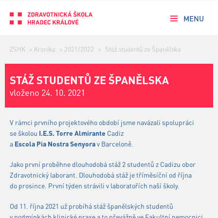
MENU
ZSHK
>
Kronika
>
2021/2022
>
Stáž studentů ze Španělska
STÁŽ STUDENTŮ ZE ŠPANĚLSKA
vloženo 24. 10. 2021
V rámci prvního projektového období jsme navázali spolupráci
se školou
I.E.S. Torre Almirante
Cadiz
a
Escola Pia Nostra Senyora
v Barceloně.
Jako první proběhne dlouhodobá stáž 2 studentů z Cadizu obor
Zdravotnický laborant. Dlouhodobá stáž je tříměsíční od října
do prosince. První týden strávili v laboratořích naší školy.
Od 11. října 2021 už probíhá stáž španělských studentů
v podmínkách klinické praxe a to převážně ve Fakultní nemocnici