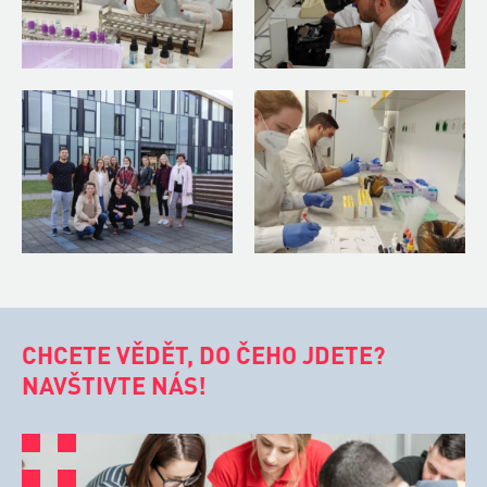
CHCETE VĚDĚT, DO ČEHO JDETE?
NAVŠTIVTE NÁS!