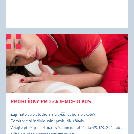
PROHLÍDKY PRO ZÁJEMCE O VOŠ
Zajímáte se o studium na vyšší odborné škole?
Domluvte si individuální prohlídku školy.
Volejte pí. Mgr. Heřmanové Janě na tel. číslo 495 075 204 nebo
pište na
Jana.Hermanova@zshk.cz