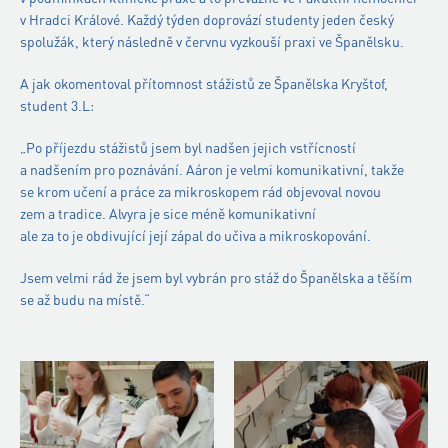
v Hradci Králové. Každý týden doprovází studenty jeden český
spolužák, který následně v červnu vyzkouší praxi ve Španělsku.
A jak okomentoval přítomnost stážistů ze Španělska Kryštof,
student 3.L:
„
Po příjezdu stážistů jsem byl nadšen jejich vstřícností
a nadšením pro poznávání. Aáron je velmi komunikativní, takže
se krom učení a práce za mikroskopem rád objevoval novou
zem a tradice. Alvyra je sice méně komunikativní
ale za to je obdivující její zápal do učiva a mikroskopování.
Jsem velmi rád že jsem byl vybrán pro stáž do Španělska a těším
se až budu na místě
.“