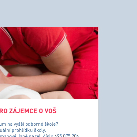
RO ZÁJEMCE O VOŠ
ium na vyšší odborné škole?
uální prohlídku školy.
řmanové Janě na tel. číslo 495 075 204