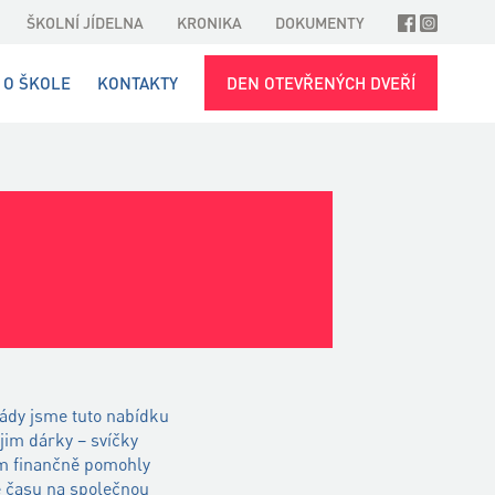
ŠKOLNÍ JÍDELNA
KRONIKA
DOKUMENTY
O ŠKOLE
KONTAKTY
DEN OTEVŘENÝCH DVEŘÍ
rády jsme tuto nabídku
 jim dárky – svíčky
ám finančně pomohly
e času na společnou