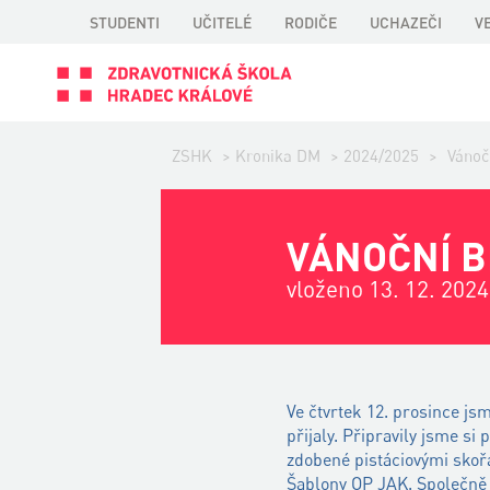
STUDENTI
UČITELÉ
RODIČE
UCHAZEČI
V
ZSHK
>
Kronika DM
>
2024/2025
>
Vánoč
VÁNOČNÍ B
vloženo 13. 12. 2024
Ve čtvrtek 12. prosince j
přijaly. Připravily jsme s
zdobené pistáciovými skoř
Šablony OP JAK. Společně 