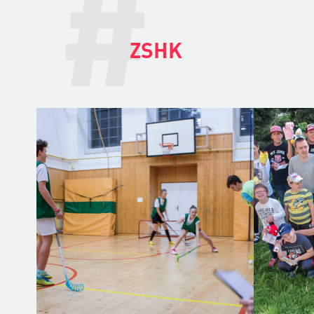
#
ZSHK