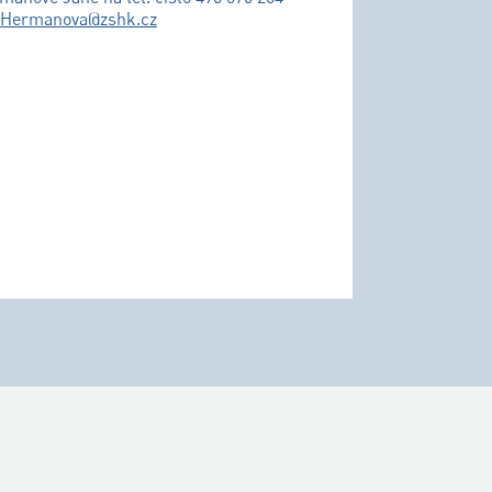
.Hermanova@zshk.cz