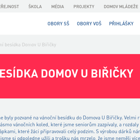
EŘEJNOST
ŠKOLA
MÉDIA
PROJEKTY
DOMOV MLÁDEŽE
OBORY SŠ
OBORY VOŠ
PŘIHLÁŠKY
ní besídka Domov U Biřičky
ESÍDKA DOMOV U BIŘIČKY
sme byly pozvané na vánoční besídku do Domova U Biřičky. Velmi 
i pásmo vánočních koled, které jsme seniorům zazpívaly, a rozdaly
ápkami, které žáci připravovali celý podzim. S výrobou dárků n
jsme si odpoledne užili a trošku nás mrzelo, že jsme neměli víc