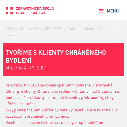
MENU
ZSHK
>
Kronika DM
>
2021/2022
>
Tvoříme s klienty chráněného
bydlení
TVOŘÍME S KLIENTY CHRÁNĚNÉHO
BYDLENÍ
vloženo 4. 11. 2021
Ve středu 3.11.2021 se konala opět velmi oblíbená „Keramická
dílna“ pro klienty Chráněného bydlení v Chlumci nad Cidlinou. Za
pomoci našich šikovných studentek vznikly překrásné výrobky-
„Ptáci Loskutáci“.
Díky profesionálnímu přístupy Natálky Dostálkové si klienti CHB
zopakovali své znalosti první pomoci.
Všichni se společně těšíme na jaro, kdy se opět potkáme.