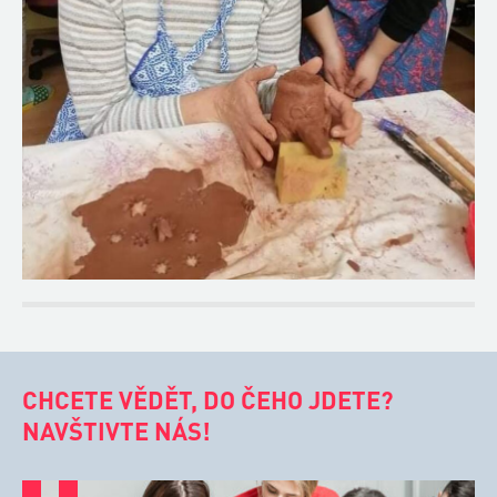
CHCETE VĚDĚT, DO ČEHO JDETE?
NAVŠTIVTE NÁS!