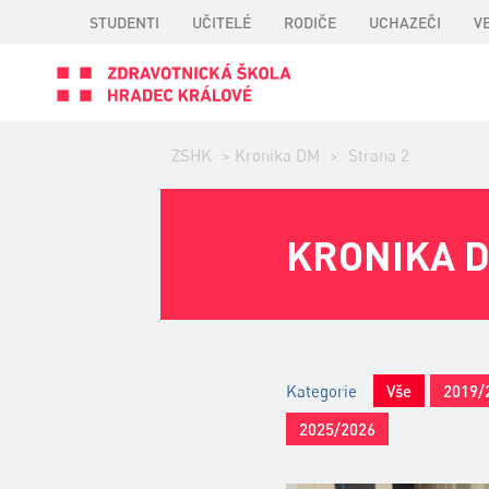
STUDENTI
UČITELÉ
RODIČE
UCHAZEČI
V
ZSHK
>
Kronika DM
>
Strana 2
KRONIKA 
Kategorie
Vše
2019/
2025/2026