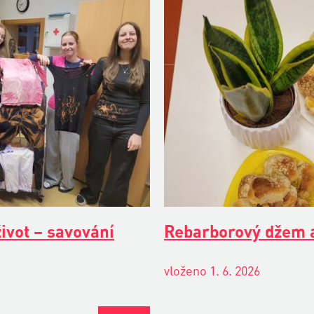
ivot – savování
Rebarborový džem a
vloženo 1. 6. 2026