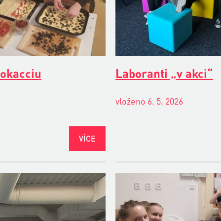
okacciu
Laboranti „v akci“
vloženo 6. 5. 2026
VÍCE