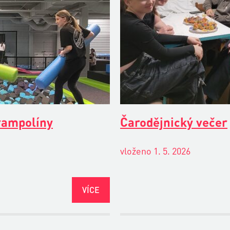
rampolíny
Čarodějnický večer
vloženo 1. 5. 2026
VÍCE