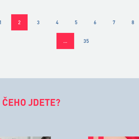
1
2
3
4
5
6
7
8
…
35
 ČEHO JDETE?