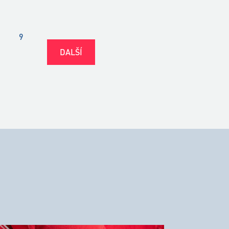
9
DALŠÍ