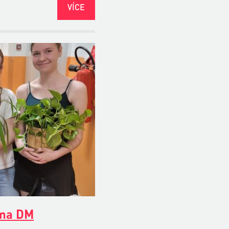
VÍCE
 na DM