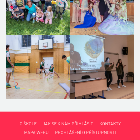
O ŠKOLE
JAK SE K NÁM PŘIHLÁSIT
KONTAKTY
MAPA WEBU
PROHLÁŠENÍ O PŘÍSTUPNOSTI