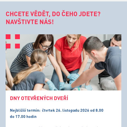
CHCETE VĚDĚT, DO ČEHO JDETE?
NAVŠTIVTE NÁS!
DNY OTEVŘENÝCH DVEŘÍ
Nejbližší termín:
čtvrtek 26. listopadu 2026 od 8.00
do 17.00 hodin