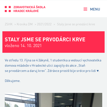
MENU
ZSHK
>
Kronika DM
>
2021/2022
>
Staly jsme se prvodárci krve
STALY JSME SE PRVODÁRCI KRVE
vloženo 14. 10. 2021
Ve středu 13. října se 4 žákyně, 1 studentka a vedoucí vychovatelka
domova mládeže v Hradecké ulici zapojily do akce „Staň
se prvodárcem a daruj krev“. Zdrávce prostě bije srdce pro lidi ♥.
Děkujeme.