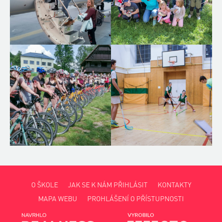
O ŠKOLE
JAK SE K NÁM PŘIHLÁSIT
KONTAKTY
MAPA WEBU
PROHLÁŠENÍ O PŘÍSTUPNOSTI