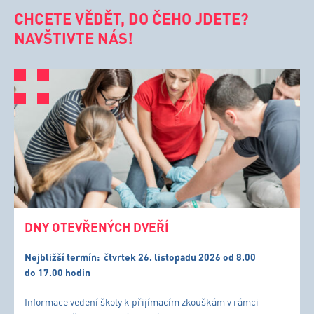
CHCETE VĚDĚT, DO ČEHO JDETE?
NAVŠTIVTE NÁS!
DNY OTEVŘENÝCH DVEŘÍ
Nejbližší termín:
čtvrtek 26. listopadu 2026 od 8.00
do 17.00 hodin
Informace vedení školy k přijímacím zkouškám v rámci