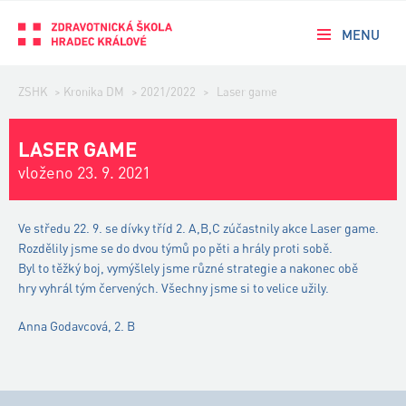
MENU
ZSHK
>
Kronika DM
>
2021/2022
>
Laser game
LASER GAME
vloženo 23. 9. 2021
Ve středu 22. 9. se dívky tříd 2. A,B,C zúčastnily akce Laser game.
Rozdělily jsme se do dvou týmů po pěti a hrály proti sobě.
Byl to těžký boj, vymýšlely jsme různé strategie a nakonec obě
hry vyhrál tým červených. Všechny jsme si to velice užily.
Anna Godavcová, 2. B