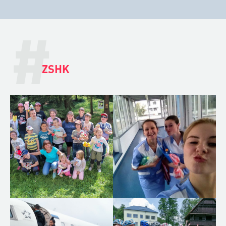
#
ZSHK