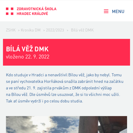
MENU
ZSHK
>
Kronika DM
>
2022/2023
>
Bílá věž DMK
BÍLÁ VĚŽ DMK
vloženo 22. 9. 2022
Kdo studuje v Hradci a nenavštívil Bílou věž, jako by nebyl. Tomu
se paní vychovatelka Horňáková snažila zabránit hned na začátku
a ve středu 21. 9. zajistila prvákům z DMK odpolední výšlap
na Bílou věž. Dle úsměvů lze usuzovat, že si to všichni moc užili.
Tak ať úsměv vydrží i po celou dobu studia.