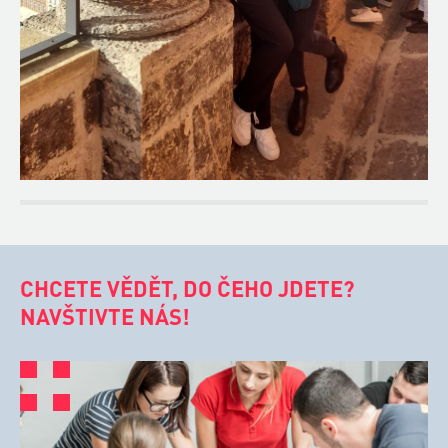
CHCETE VĚDĚT, DO ČEHO JDETE?
NAVŠTIVTE NÁS!