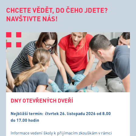
CHCETE VĚDĚT, DO ČEHO JDETE?
NAVŠTIVTE NÁS!
DNY OTEVŘENÝCH DVEŘÍ
Nejbližší termín:
čtvrtek 26. listopadu 2026 od 8.00
do 17.00 hodin
Informace vedení školy k přijímacím zkouškám v rámci