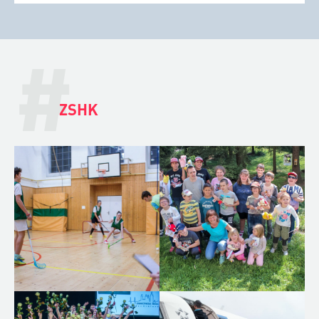
#
ZSHK