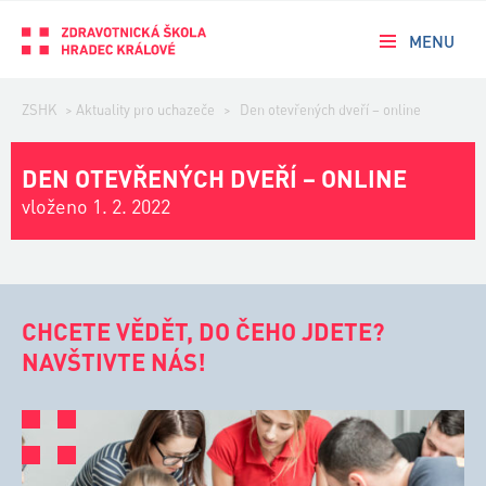
MENU
ZSHK
>
Aktuality pro uchazeče
>
Den otevřených dveří – online
DEN OTEVŘENÝCH DVEŘÍ – ONLINE
vloženo 1. 2. 2022
CHCETE VĚDĚT, DO ČEHO JDETE?
NAVŠTIVTE NÁS!