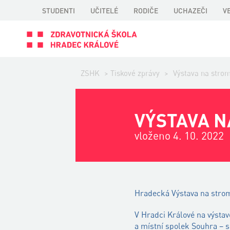
STUDENTI
UČITELÉ
RODIČE
UCHAZEČI
V
ZSHK
>
Tiskové zprávy
>
Výstava na stro
VÝSTAVA N
vloženo 4. 10. 2022
Hradecká Výstava na strom
V Hradci Králové na výst
a místní spolek Souhra – 