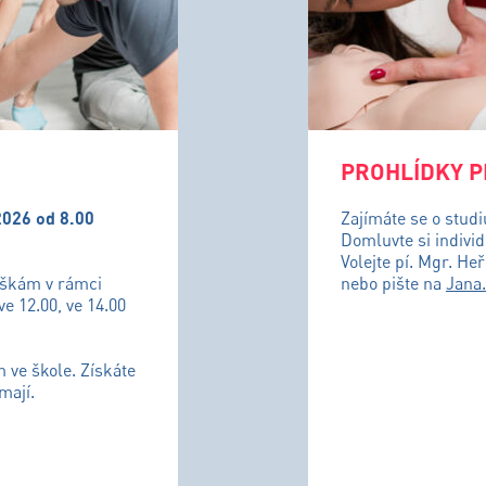
PROHLÍDKY P
2026 od 8.00
Zajímáte se o stud
Domluvte si individ
Volejte pí. Mgr. He
uškám v rámci
nebo pište na
Jana
ve 12.00, ve 14.00
m ve škole. Získáte
mají.