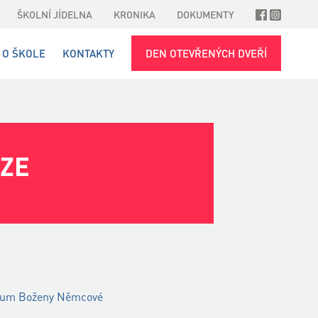
ŠKOLNÍ JÍDELNA
KRONIKA
DOKUMENTY
O ŠKOLE
KONTAKTY
DEN OTEVŘENÝCH DVEŘÍ
IZE
ázium Boženy Němcové