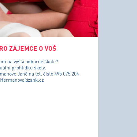
RO ZÁJEMCE O VOŠ
ium na vyšší odborné škole?
uální prohlídku školy.
řmanové Janě na tel. číslo 495 075 204
.Hermanova@zshk.cz