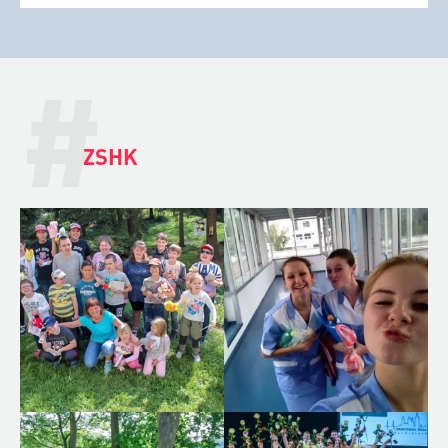
#
ZSHK