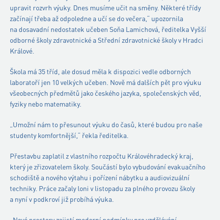
upravit rozvrh výuky. Dnes musíme učit na směny. Některé třídy
začínají třeba až odpoledne a učí se do večera,“ upozornila
na dosavadní nedostatek učeben Soňa Lamichová, ředitelka Vyšší
odborné školy zdravotnické a Střední zdravotnické školy v Hradci
Králové.
Škola má 35 tříd, ale dosud měla k dispozici vedle odborných
laboratoří jen 10 velkých učeben. Nově má dalších pět pro výuku
všeobecných předmětů jako českého jazyka, společenských věd,
fyziky nebo matematiky.
„Umožní nám to přesunout výuku do časů, které budou pro naše
studenty komfortnější,“ řekla ředitelka.
Přestavbu zaplatil z vlastního rozpočtu Královéhradecký kraj,
který je zřizovatelem školy. Součástí bylo vybudování evakuačního
schodiště a nového výtahu i pořízení nábytku a audiovizuální
techniky. Práce začaly loni v listopadu za plného provozu školy
a nyní v podkroví již probíhá výuka.
„Nové prostory zajistí moderní podmínky pro vzdělávání