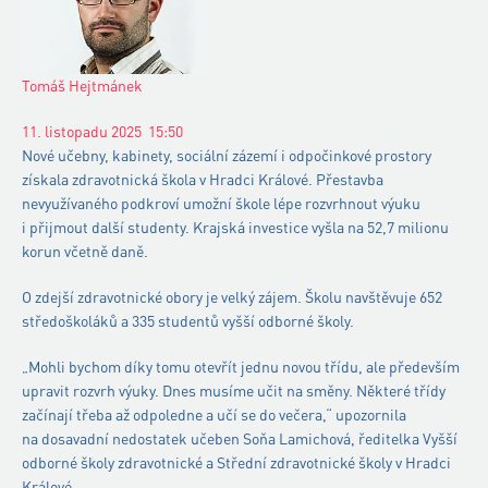
Tomáš Hejtmánek
11. listopadu 2025
15:50
Nové učebny, kabinety, sociální zázemí i odpočinkové prostory
získala zdravotnická škola v Hradci Králové. Přestavba
nevyužívaného podkroví umožní škole lépe rozvrhnout výuku
i přijmout další studenty. Krajská investice vyšla na 52,7 milionu
korun včetně daně.
O zdejší zdravotnické obory je velký zájem. Školu navštěvuje 652
středoškoláků a 335 studentů vyšší odborné školy.
„Mohli bychom díky tomu otevřít jednu novou třídu, ale především
upravit rozvrh výuky. Dnes musíme učit na směny. Některé třídy
začínají třeba až odpoledne a učí se do večera,“ upozornila
na dosavadní nedostatek učeben Soňa Lamichová, ředitelka Vyšší
odborné školy zdravotnické a Střední zdravotnické školy v Hradci
Králové.