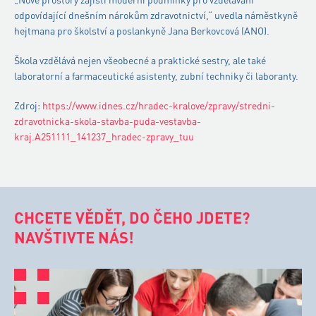
odpovídající dnešním nárokům zdravotnictví,“ uvedla náměstkyně
hejtmana pro školství a poslankyně Jana Berkovcová (ANO).
Škola vzdělává nejen všeobecné a praktické sestry, ale také
laboratorní a farmaceutické asistenty, zubní techniky či laboranty.
Zdroj:
https://www.idnes.cz/hradec-kralove/zpravy/stredni-
zdravotnicka-skola-stavba-puda-vestavba-
kraj.A251111_141237_hradec-zpravy_tuu
CHCETE VĚDĚT, DO ČEHO JDETE?
NAVŠTIVTE NÁS!