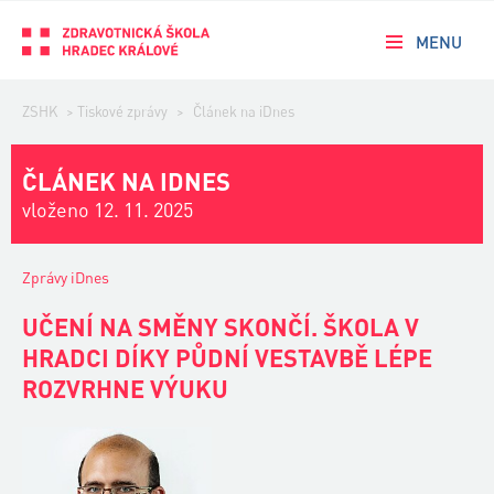
MENU
ZSHK
>
Tiskové zprávy
>
Článek na iDnes
ČLÁNEK NA IDNES
vloženo 12. 11. 2025
Zprávy iDnes
UČENÍ NA SMĚNY SKONČÍ. ŠKOLA V
HRADCI DÍKY PŮDNÍ VESTAVBĚ LÉPE
ROZVRHNE VÝUKU