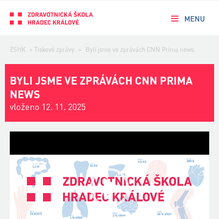
MENU
ZSHK
>
Tiskové zprávy
>
Byli jsme ve zprávách CNN Prima news
BYLI JSME VE ZPRÁVÁCH CNN PRIMA
NEWS
vloženo 12. 11. 2025
Video
přehrávač