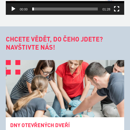
00:00
01:28
CHCETE VĚDĚT, DO ČEHO JDETE?
NAVŠTIVTE NÁS!
DNY OTEVŘENÝCH DVEŘÍ