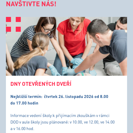
NAVŠTIVTE NÁS!
DNY OTEVŘENÝCH DVEŘÍ
Nejbližší termín:
čtvrtek 26. listopadu 2026 od 8.00
do 17.00 hodin
Informace vedení školy k přijímacím zkouškám v rámci
DOD v aule školy jsou plánované: v 10.00, ve 12.00, ve 14.00
a v 16.00 hod.