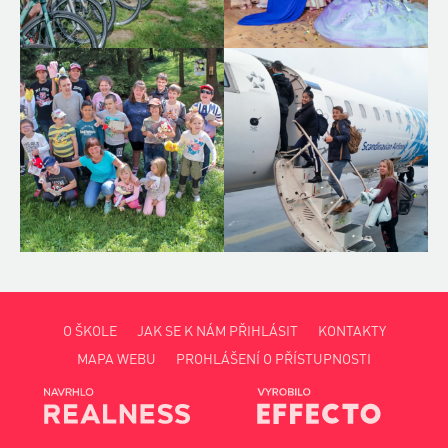
O ŠKOLE
JAK SE K NÁM PŘIHLÁSIT
KONTAKTY
MAPA WEBU
PROHLÁŠENÍ O PŘÍSTUPNOSTI