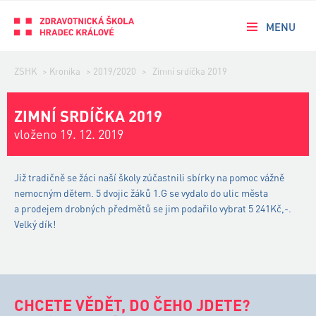
MENU
ZSHK
>
Kronika
>
2019/2020
>
Zimní srdíčka 2019
ZIMNÍ SRDÍČKA 2019
vloženo 19. 12. 2019
Již tradičně se žáci naší školy zúčastnili sbírky na pomoc vážně
nemocným dětem. 5 dvojic žáků 1.G se vydalo do ulic města
a prodejem drobných předmětů se jim podařilo vybrat 5 241Kč,-.
Velký dík!
CHCETE VĚDĚT, DO ČEHO JDETE?