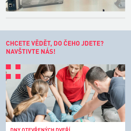
CHCETE VĚDĚT, DO ČEHO JDETE?
NAVŠTIVTE NÁS!
DNY OTEVŘENÝCH DVEŘÍ