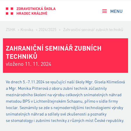
MENU
ZSHK
>
Kronika
>
2024/2025
>
Zahraniční seminář zubních techniků
ZAHRANIČNÍ SEMINÁŘ ZUBNÍCH
TECHNIKŮ
vloženo 11. 11. 2024
Ve dnech 5.-7.11.2024 se vyučující naší školy Mgr. Gisela Klimešová
a Mgr. Monika Pitterová z oboru zubní technik zúčastnily
mezinárodního školení na výrobu celkových snímatelných náhrad
metodou BPS v Lichtenštejnském Schaanu, přímo v sídle firmy
Ivoclar. Seznámily se zde s nejmodernějšími technologiemi výroby
snímatelných náhrad a sdílely své zkušenosti a poznatky
se stomatology i zubními techniky z různých míst České republiky.