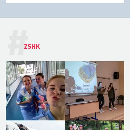
#
ZSHK