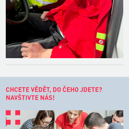
CHCETE VĚDĚT, DO ČEHO JDETE?
NAVŠTIVTE NÁS!