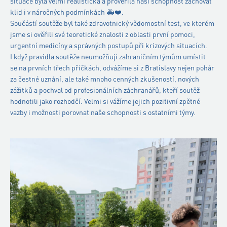
situace byla velmi realistická a prověřila naši schopnost zachovat
klid i v náročných podmínkách 🚑❤️.
Součástí soutěže byl také zdravotnický vědomostní test, ve kterém
jsme si ověřili své teoretické znalosti z oblasti první pomoci,
urgentní medicíny a správných postupů při krizových situacích.
I když pravidla soutěže neumožňují zahraničním týmům umístit
se na prvních třech příčkách, odvážíme si z Bratislavy nejen pohár
za čestné uznání, ale také mnoho cenných zkušeností, nových
zážitků a pochval od profesionálních záchranářů, kteří soutěž
hodnotili jako rozhodčí. Velmi si vážíme jejich pozitivní zpětné
vazby i možnosti porovnat naše schopnosti s ostatními týmy.