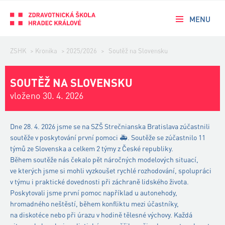
MENU
ZSHK
>
Kronika
>
2025/2026
>
Soutěž na Slovensku
SOUTĚŽ NA SLOVENSKU
vloženo 30. 4. 2026
Dne 28. 4. 2026 jsme se na SZŠ Strečnianska Bratislava zúčastnili
soutěže v poskytování první pomoci 🚑. Soutěže se zúčastnilo 11
týmů ze Slovenska a celkem 2 týmy z České republiky.
Během soutěže nás čekalo pět náročných modelových situací,
ve kterých jsme si mohli vyzkoušet rychlé rozhodování, spolupráci
v týmu i praktické dovednosti při záchraně lidského života.
Poskytovali jsme první pomoc například u autonehody,
hromadného neštěstí, během konfliktu mezi účastníky,
na diskotéce nebo při úrazu v hodině tělesné výchovy. Každá