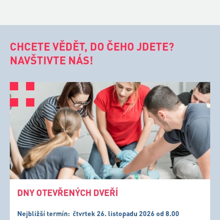
CHCETE VĚDĚT, DO ČEHO JDETE?
NAVŠTIVTE NÁS!
DNY OTEVŘENÝCH DVEŘÍ
Nejbližší termín:
čtvrtek 26. listopadu 2026 od 8.00