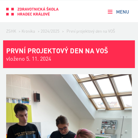
MENU
ZSHK
>
Kronika
>
2024/2025
>
První projektový den na VOŠ
PRVNÍ PROJEKTOVÝ DEN NA VOŠ
vloženo 5. 11. 2024