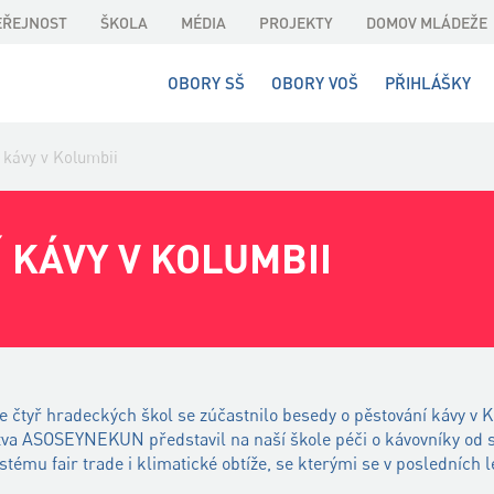
EŘEJNOST
ŠKOLA
MÉDIA
PROJEKTY
DOMOV MLÁDEŽE
OBORY SŠ
OBORY VOŠ
PŘIHLÁŠKY
 kávy v Kolumbii
 KÁVY V KOLUMBII
e čtyř hradeckých škol se zúčastnilo besedy o pěstování kávy v 
va ASOSEYNEKUN představil na naší škole péči o kávovníky od s
ystému fair trade i klimatické obtíže, se kterými se v posledních