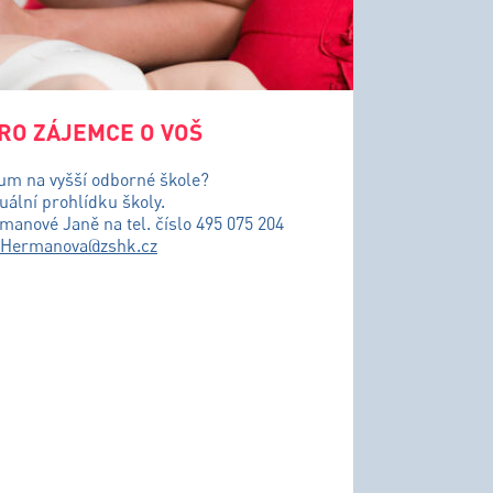
RO ZÁJEMCE O VOŠ
ium na vyšší odborné škole?
uální prohlídku školy.
řmanové Janě na tel. číslo 495 075 204
.Hermanova@zshk.cz