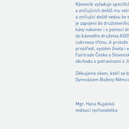
Kávovník vyžaduje specifi
a zničujících dešťů mu velm
a zničující deště vedou k
je zapojení do družstevníh
kávy nakonec i s pomocí dr
do kávového družstva ASOSE
cukrovou třtinu. A protože 
prostředí, systém života i
Fairtrade Česko a Slovensk
obchodu s potravinami z Ji
Děkujeme všem, kteří se be
Gymnáziem Boženy Němcov
Mgr. Hana Kujalová
vedoucí vychovatelka