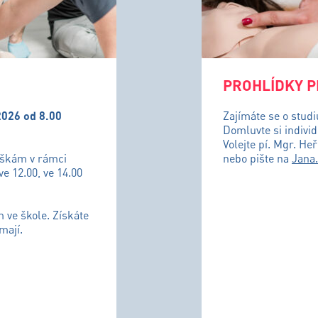
PROHLÍDKY P
2026 od 8.00
Zajímáte se o stud
Domluvte si individ
Volejte pí. Mgr. He
uškám v rámci
nebo pište na
Jana
ve 12.00, ve 14.00
m ve škole. Získáte
mají.