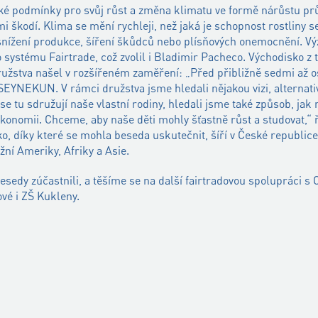
cké podmínky pro svůj růst a změna klimatu ve formě nárůstu pr
i škodí. Klima se mění rychleji, než jaká je schopnost rostliny se
e snížení produkce, šíření škůdců nebo plísňových onemocnění.
o systému Fairtrade, což zvolil i Bladimir Pacheco. Východisko z 
užstva našel v rozšířeném zaměření: „Před přibližně sedmi až o
YNEKUN. V rámci družstva jsme hledali nějakou vizi, alternativ
se tu sdružují naše vlastní rodiny, hledali jsme také způsob, jak
 ekonomii. Chceme, aby naše děti mohly šťastně růst a studovat,“ 
o, díky které se mohla beseda uskutečnit, šíří v České republi
žní Ameriky, Afriky a Asie.
sedy zúčastnili, a těšíme se na další fairtradovou spolupráci s
é i ZŠ Kukleny.