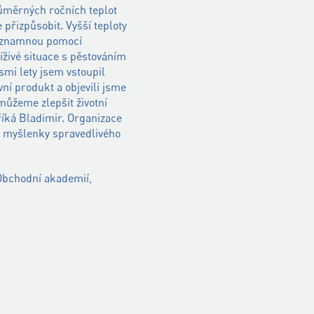
ůměrných ročních teplot
 přizpůsobit. Vyšší teploty
 Významnou pomocí
tíživé situace s pěstováním
smi lety jsem vstoupil
ní produkt a objevili jsme
 můžeme zlepšit životní
říká Bladimir. Organizace
ce myšlenky spravedlivého
 Obchodní akademií,