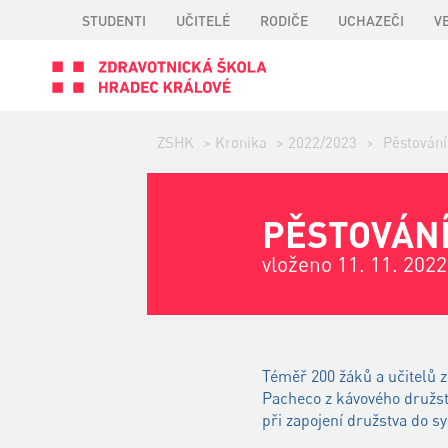
STUDENTI
UČITELÉ
RODIČE
UCHAZEČI
V
ZSHK
>
Kronika
>
2022/2023
>
Pěstování
PĚSTOVÁNÍ
vloženo 11. 11. 2022
Téměř 200 žáků a učitelů z
Pacheco z kávového družst
při zapojení družstva do s