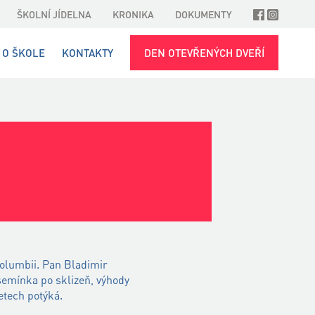
ŠKOLNÍ JÍDELNA
KRONIKA
DOKUMENTY
O ŠKOLE
KONTAKTY
DEN OTEVŘENÝCH DVEŘÍ
Kolumbii. Pan Bladimir
emínka po sklizeň, výhody
 letech potýká.