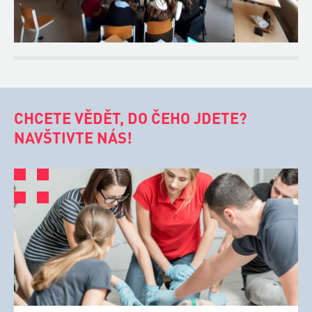
CHCETE VĚDĚT, DO ČEHO JDETE?
NAVŠTIVTE NÁS!