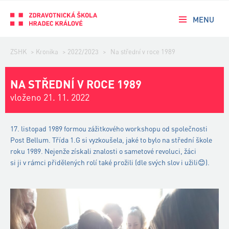
MENU
ZSHK
>
Kronika
>
2022/2023
>
Na střední v roce 1989
NA STŘEDNÍ V ROCE 1989
vloženo 21. 11. 2022
17. listopad 1989 formou zážitkového workshopu od společnosti
Post
Bellum
. Třída 1.G si vyzkoušela, jaké to bylo na střední škole
roku 1989. Nejenže získali znalosti o sametové revoluci, žáci
si ji v rámci přidělených rolí také prožili (dle svých slov i užili
😊
).