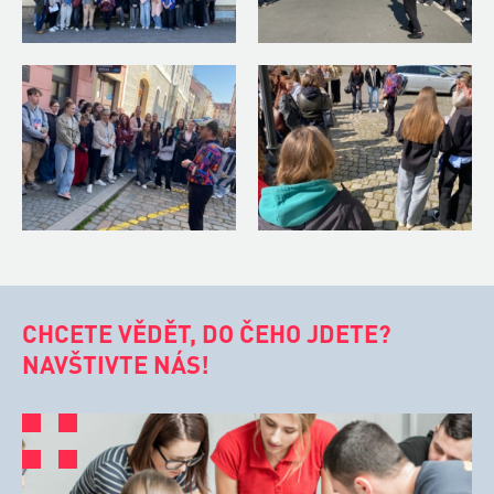
CHCETE VĚDĚT, DO ČEHO JDETE?
NAVŠTIVTE NÁS!