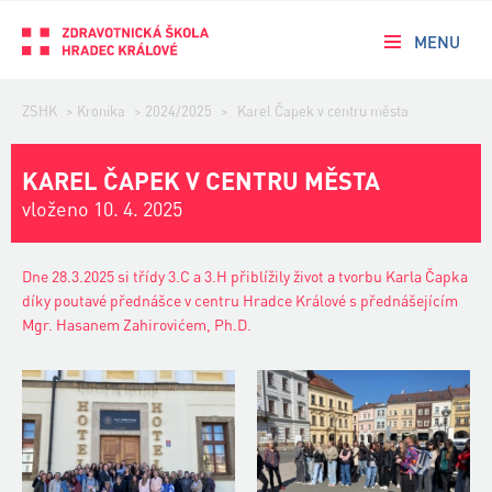
MENU
ZSHK
>
Kronika
>
2024/2025
>
Karel Čapek v centru města
KAREL ČAPEK V CENTRU MĚSTA
vloženo 10. 4. 2025
Dne 28.3.2025 si třídy 3.C a 3.H přiblížily život a tvorbu Karla Čapka
díky poutavé přednášce v centru Hradce Králové s přednášejícím
Mgr. Hasanem Zahirovićem, Ph.D.