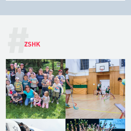
#
ZSHK