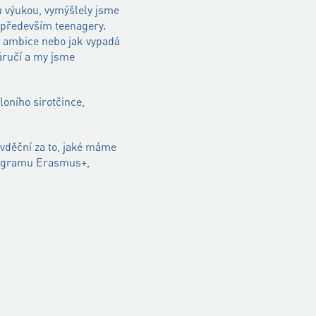
 výukou, vymýšlely jsme
o především teenagery.
še ambice nebo jak vypadá
náručí a my jsme
oního sirotčince,
vděční za to, jaké máme
programu Erasmus+,