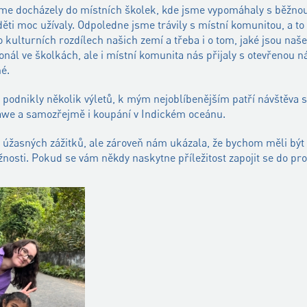
me docházely do místních školek, kde jsme vypomáhaly s běžnou
 děti moc užívaly. Odpoledne jsme trávily s místní komunitou, a t
 kulturních rozdílech našich zemí a třeba i o tom, jaké jsou na
nál ve školkách, ale i místní komunita nás přijaly s otevřenou 
é.
odnikly několik výletů, k mým nejoblíbenějším patří návštěva sl
awe a samozřejmě i koupání v Indickém oceánu.
 úžasných zážitků, ale zároveň nám ukázala, že bychom měli být 
žnosti. Pokud se vám někdy naskytne příležitost zapojit se do 