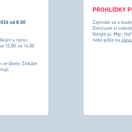
PROHLÍDKY P
2026 od 8.00
Zajímáte se o stud
Domluvte si individ
Volejte pí. Mgr. He
uškám v rámci
nebo pište na
Jana
ve 12.00, ve 14.00
m ve škole. Získáte
mají.