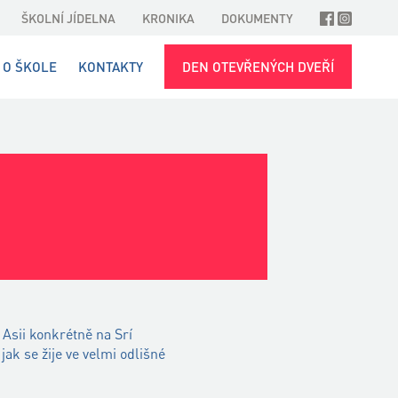
ŠKOLNÍ JÍDELNA
KRONIKA
DOKUMENTY
O ŠKOLE
KONTAKTY
DEN OTEVŘENÝCH DVEŘÍ
 Asii konkrétně na Srí
ak se žije ve velmi odlišné