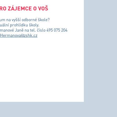
RO ZÁJEMCE O VOŠ
ium na vyšší odborné škole?
uální prohlídku školy.
řmanové Janě na tel. číslo 495 075 204
.Hermanova@zshk.cz