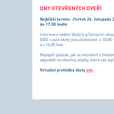
DNY OTEVŘENÝCH DVEŘÍ
Nejbližší termín:
čtvrtek 26. listopadu 
do 17.00 hodin
Informace vedení školy k přijímacím zko
DOD v aule školy jsou plánované: v 10.00, 
a v 16.00 hod.
Nejlepší způsob, jak se seznámit s živote
odpovědi na všechny otázky, které vás zají
Virtuální prohlídka školy
zde
.