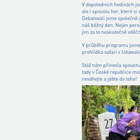
V dopoledních hodinách js
ale i spoustu her, které si
Debatovali jsme společně o
náš běžný den. Nejen perso
jim za to neskutečně vděčn
V průběhu programu jsme p
prohlídka safari v Udawal
Stáž nám přinesla spoustu
tady v České republice mo
neváhejte a jděte do toho!