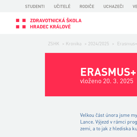
STUDENTI
UČITELÉ
RODIČE
UCHAZEČI
V
ZSHK
>
Kronika
>
2024/2025
>
Erasmus+
ERASMUS+ 
vloženo 20. 3. 2025
Velkou část února jsme my,
Lance. Výjezd v rámci prog
zemi, a to jak z hlediska ku