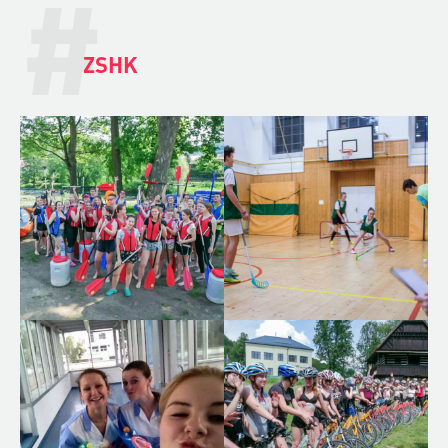
#
ZSHK