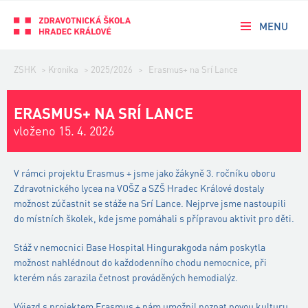
MENU
ZSHK
>
Kronika
>
2025/2026
>
Erasmus+ na Srí Lance
ERASMUS+ NA SRÍ LANCE
vloženo 15. 4. 2026
V rámci projektu Erasmus + jsme jako žákyně 3. ročníku oboru
Zdravotnického lycea na VOŠZ a SZŠ Hradec Králové dostaly
možnost zúčastnit se stáže na Srí Lance. Nejprve jsme nastoupili
do místních školek, kde jsme pomáhali s přípravou aktivit pro děti.
Stáž v nemocnici Base Hospital Hingurakgoda nám poskytla
možnost nahlédnout do každodenního chodu nemocnice, při
kterém nás zarazila četnost prováděných hemodialýz.
Výjezd s projektem Erasmus + nám umožnil poznat novou kulturu,