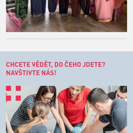
CHCETE VĚDĚT, DO ČEHO JDETE?
NAVŠTIVTE NÁS!