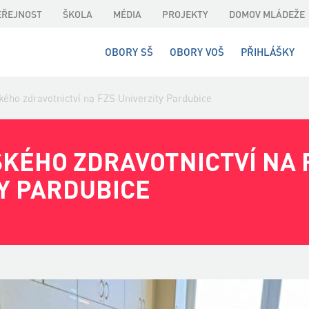
EŘEJNOST
ŠKOLA
MÉDIA
PROJEKTY
DOMOV MLÁDEŽE
OBORY SŠ
OBORY VOŠ
PŘIHLÁŠKY
kého zdravotnictví na FZS Univerzity Pardubice
KÉHO ZDRAVOTNICTVÍ NA 
Y PARDUBICE