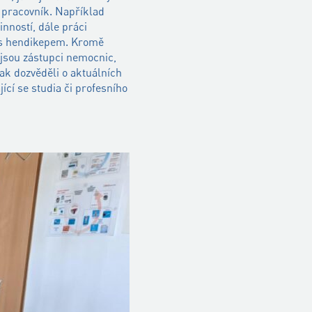
í pracovník. Například
inností, dále práci
ot s hendikepem. Kromě
 jsou zástupci nemocnic,
tak dozvěděli o aktuálních
jící se studia či profesního