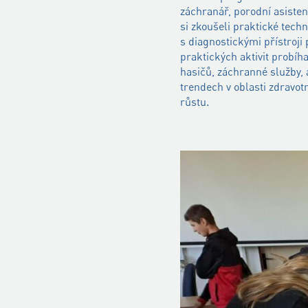
záchranář, porodní asisten
si zkoušeli praktické tech
s diagnostickými přístroji
praktických aktivit probíh
hasičů, záchranné služby, a
trendech v oblasti zdravotn
růstu.