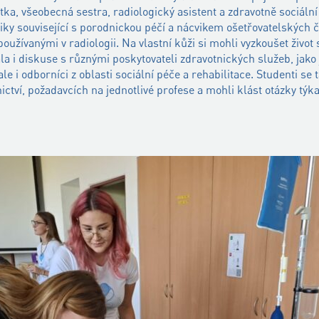
tka, všeobecná sestra, radiologický asistent a zdravotně sociáln
niky související s porodnickou péčí a nácvikem ošetřovatelských č
 používanými v radiologii. Na vlastní kůži si mohli vyzkoušet živ
ala i diskuse s různými poskytovateli zdravotnických služeb, jako
le i odborníci z oblasti sociální péče a rehabilitace. Studenti se 
ictví, požadavcích na jednotlivé profese a mohli klást otázky týka