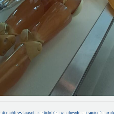
ti mohli vyzkoušet praktické úkony a dovednosti spojené s profes