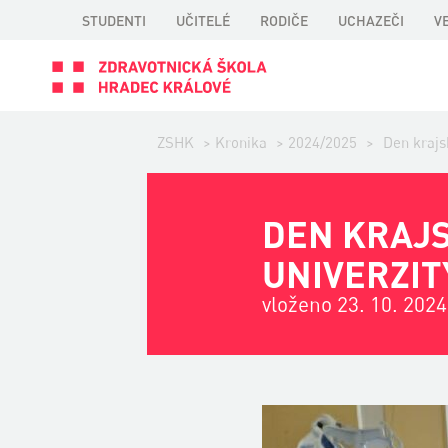
STUDENTI
UČITELÉ
RODIČE
UCHAZEČI
V
ZSHK
>
Kronika
>
2024/2025
>
Den krajs
DEN KRAJS
UNIVERZIT
vloženo 23. 10. 2024