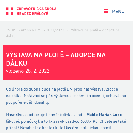
MENU
ZSHK
>
Kronika DM
>
2021/2022
>
Výstava na plotě – Adopce na
dálku
VÝSTAVA NA PLOTĚ – ADOPCE NA
DÁLKU
vloženo 28. 2. 2022
Od února do dubna bude na plotě DM probíhat výstava Adopce
na dálku. Naši žáci se již s výstavou seznámili a ocenili, čeho všeho
podpořené děti dosáhly.
Naše škola podporuje finančně dívku z Indie
Mable Marian Lobo
(školné, pomůcky), a to 1x za rok částkou 6500,- Kč. Chcete se také
přidat? Neváhejte a kontaktujte Diecézní katolickou charitu