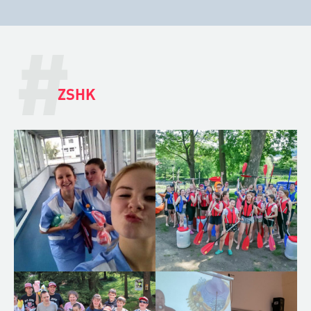
#
ZSHK