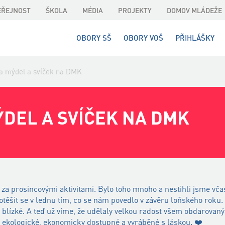
EŘEJNOST
ŠKOLA
MÉDIA
PROJEKTY
DOMOV MLÁDEŽE
OBORY SŠ
OBORY VOŠ
PŘIHLÁŠKY
a mýdel a svíček na DMK
DEL A SVÍČEK NA DMK
za prosincovými aktivitami. Bylo toho mnoho a nestihli jsme vča
potěšit se v lednu tím, co se nám povedlo v závěru loňského roku.
 blízké. A teď už víme, že udělaly velkou radost všem obdarovaný
 – ekologické, ekonomicky dostupné a vyráběné s láskou.
❤️