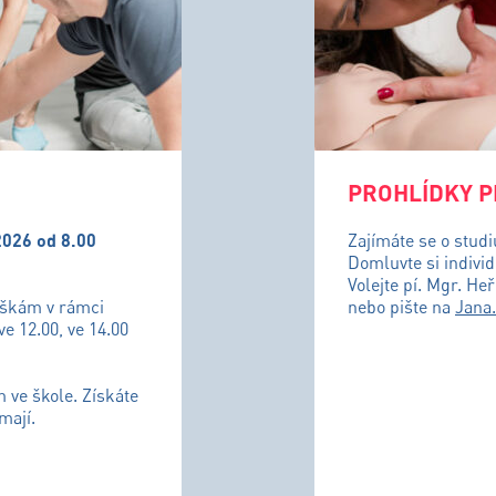
PROHLÍDKY P
2026 od 8.00
Zajímáte se o stud
Domluvte si individ
Volejte pí. Mgr. He
uškám v rámci
nebo pište na
Jana
ve 12.00, ve 14.00
m ve škole. Získáte
mají.