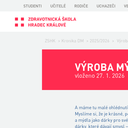
STUDENTI
UČITELÉ
RODIČE
UCHAZEČI
V
ZSHK
>
Kronika DM
>
2025/2026
>
Výrob
VÝROBA MÝ
vloženo 27. 1. 2026
A máme tu malé ohlédnutí 
Myslíme si, že je krásné, 
a mýdla jako dárky pro své
dárky, které dávají smysl