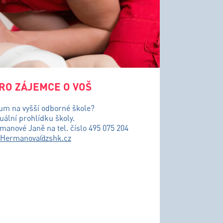
RO ZÁJEMCE O VOŠ
ium na vyšší odborné škole?
uální prohlídku školy.
řmanové Janě na tel. číslo 495 075 204
.Hermanova@zshk.cz