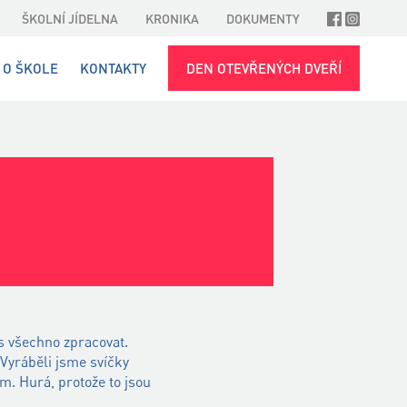
ŠKOLNÍ JÍDELNA
KRONIKA
DOKUMENTY
O ŠKOLE
KONTAKTY
DEN OTEVŘENÝCH DVEŘÍ
s všechno zpracovat.
 Vyráběli jsme svíčky
m. Hurá, protože to jsou