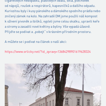
cigaretových nedopalků, plastových obalů, skla, plechovek
od nápojů, roušek a respirátorů, kapesníčků a dalšího odpadu.
Kuriozitou byly i kusy pánského a dámského spodního prádla nebo
zničený zámek na kolo. Na zahradě DM jsme použili náš kompost
k oživení pivoněk a ibišků, vypleli jsme celou skalku, upravili keře
a stromy a zasadili nové květiny a byliny. Vše vypadá úžasně.
Přijďte se podívat a „pobejt“ v krásném přírodním prostoru.
A můžete se i podívat na článek o naší akci:
https://www.orlicky.net/?id_zpravy=13684298901619628324