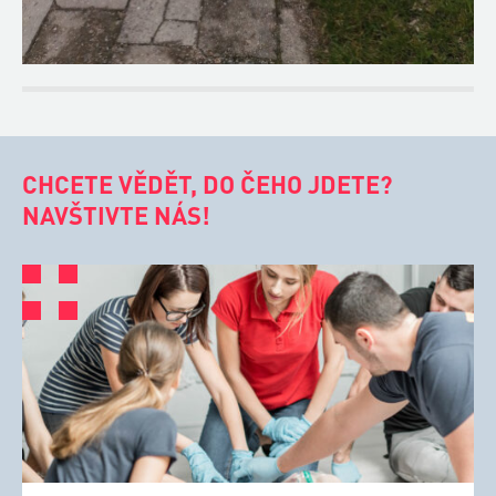
CHCETE VĚDĚT, DO ČEHO JDETE?
NAVŠTIVTE NÁS!