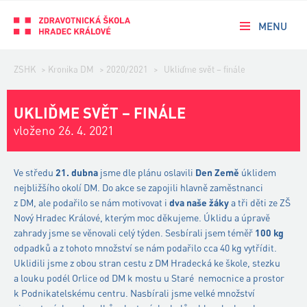
MENU
ZSHK
>
Kronika DM
>
2020/2021
>
Ukliďme svět – finále
UKLIĎME SVĚT – FINÁLE
vloženo 26. 4. 2021
Ve středu
21. dubna
jsme dle plánu oslavili
Den Země
úklidem
nejbližšího okolí DM. Do akce se zapojili hlavně zaměstnanci
z DM, ale podařilo se nám motivovat i
dva naše žáky
a tři děti ze ZŠ
Nový Hradec Králové, kterým moc děkujeme. Úklidu a úpravě
zahrady jsme se věnovali celý týden. Sesbírali jsem téměř
100 kg
odpadků a z tohoto množství se nám podařilo cca 40 kg vytřídit.
Uklidili jsme z obou stran cestu z DM Hradecká ke škole, stezku
a louku podél Orlice od DM k mostu u Staré nemocnice a prostor
k Podnikatelskému centru. Nasbírali jsme velké množství