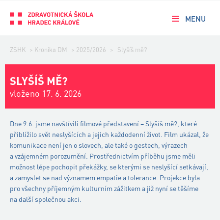
MENU
ZSHK
>
Kronika DM
>
2025/2026
>
Slyšíš mě?
SLYŠÍŠ MĚ?
vloženo 17. 6. 2026
Dne 9.6. jsme navštívili filmové představení –
Slyšíš
mě?,
které
přiblížilo svět neslyšících a jejich každodenní život. Film ukázal, že
komunikace není jen o slovech, ale také o gestech, výrazech
a vzájemném porozumění. Prostřednictvím příběhu jsme měli
možnost lépe pochopit překážky, se kterými se neslyšící setkávají,
a zamyslet se nad významem empatie a tolerance. Projekce byla
pro všechny příjemným kulturním zážitkem a již nyní se těšíme
na další společnou akci.