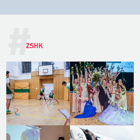
#
ZSHK