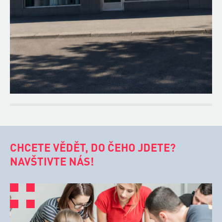
CHCETE VĚDĚT, DO ČEHO JDETE?
NAVŠTIVTE NÁS!