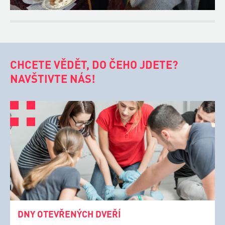
CHCETE VĚDĚT, DO ČEHO JDETE?
NAVŠTIVTE NÁS!
DNY OTEVŘENÝCH DVEŘÍ