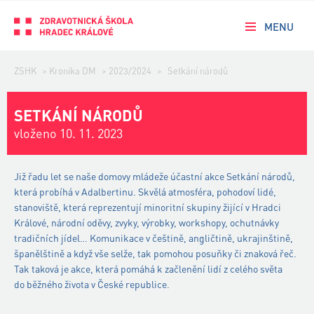
MENU
ZSHK
>
Kronika DM
>
2023/2024
>
Setkání národů
SETKÁNÍ NÁRODŮ
vloženo 10. 11. 2023
Již řadu let se naše domovy mládeže účastní akce Setkání národů,
která probíhá v Adalbertinu. Skvělá atmosféra, pohodoví lidé,
stanoviště, která reprezentují minoritní skupiny žijící v Hradci
Králové, národní oděvy, zvyky, výrobky, workshopy, ochutnávky
tradičních jídel… Komunikace v češtině, angličtině, ukrajinštině,
španělštině a když vše selže, tak pomohou posuňky či znaková řeč.
Tak taková je akce, která pomáhá k začlenění lidí z celého světa
do běžného života v České republice.