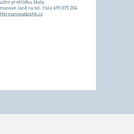
uální prohlídku školy.
řmanové Janě na tel. číslo 495 075 204
.Hermanova@zshk.cz