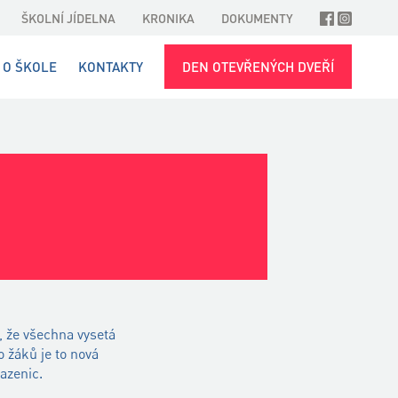
ŠKOLNÍ JÍDELNA
KRONIKA
DOKUMENTY
O ŠKOLE
KONTAKTY
DEN OTEVŘENÝCH DVEŘÍ
, že všechna vysetá
 žáků je to nová
azenic.