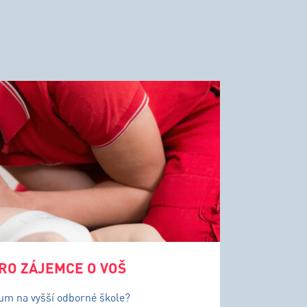
RO ZÁJEMCE O VOŠ
ium na vyšší odborné škole?