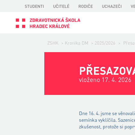
STUDENTI
UČITELÉ
RODIČE
UCHAZEČI
V
ZSHK
>
Kronika DM
>
2025/2026
>
Přesa
PŘESAZOVÁ
vloženo 17. 4. 2026
Dne 16. 4. jsme se věnoval
semínka vyklíčila. Sazeni
zkušenost, protože si popr