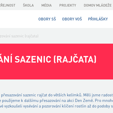
EŘEJNOST
ŠKOLA
MÉDIA
PROJEKTY
DOMOV MLÁDEŽE
OBORY SŠ
OBORY VOŠ
PŘIHLÁŠKY
zování sazenic (rajčata)
NÍ SAZENIC (RAJČATA)
i přesazování sazenic rajčat do větších kelímků. Měli jsme radost
ce použijeme k dalšímu přesazování na akci Den Země. Pro mnoho
vé vyzkoušeli vysévání a pozorování klíčení rostlin až do podoby s