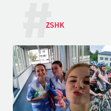
#
ZSHK