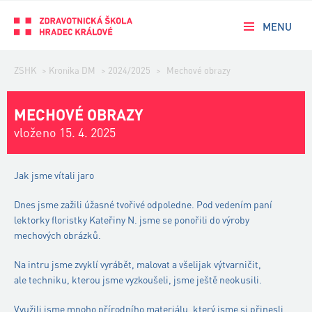
MENU
ZSHK
>
Kronika DM
>
2024/2025
>
Mechové obrazy
MECHOVÉ OBRAZY
vloženo 15. 4. 2025
Jak jsme vítali jaro
Dnes jsme zažili úžasné tvořivé odpoledne. Pod vedením paní
lektorky floristky Kateřiny N. jsme se ponořili do výroby
mechových obrázků.
Na intru jsme zvyklí vyrábět, malovat a všelijak výtvarničit,
ale techniku, kterou jsme vyzkoušeli, jsme ještě neokusili.
Využili jsme mnoho přírodního materiálu, který jsme si přinesli