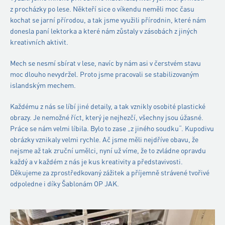
z procházky po lese. Někteří sice o víkendu neměli moc času
kochat se jarní přírodou, a tak jsme využili přírodnin, které nám
donesla paní lektorka a které nám zůstaly v zásobách z jiných
kreativních aktivit.
Mech se nesmí sbírat v lese, navíc by nám asi v čerstvém stavu
moc dlouho nevydržel. Proto jsme pracovali se stabilizovaným
islandským mechem.
Každému z nás se líbí jiné detaily, a tak vznikly osobité plastické
obrazy. Je nemožné říct, který je nejhezčí, všechny jsou úžasné.
Práce se nám velmi líbila. Bylo to zase „z jiného soudku“. Kupodivu
obrázky vznikaly velmi rychle. Ač jsme měli nejdříve obavu, že
nejsme až tak zruční umělci, nyní už víme, že to zvládne opravdu
každý a v každém z nás je kus kreativity a představivosti.
Děkujeme za zprostředkovaný zážitek a příjemně strávené tvořivé
odpoledne i díky Šablonám OP JAK.