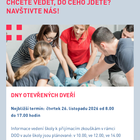
CHCETE VĚDĚT, DO ČEHO JDETE?
NAVŠTIVTE NÁS!
DNY OTEVŘENÝCH DVEŘÍ
Nejbližší termín:
čtvrtek 26. listopadu 2026 od 8.00
do 17.00 hodin
Informace vedení školy k přijímacím zkouškám v rámci
DOD v aule školy jsou plánované: v 10.00, ve 12.00, ve 14.00