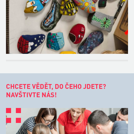
CHCETE VĚDĚT, DO ČEHO JDETE?
NAVŠTIVTE NÁS!