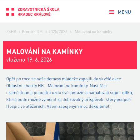
MENU
ZSHK
>
Kronika DM
>
2025/2026
>
Malování na kamínky
MALOVÁNÍ NA KAMÍNKY
vloženo 19. 6. 2026
Opět po roce se naše domovy mládeže zapojili do skvělé akce
Oblastní charity HK – Malování na kamínky. Naši žáci
i zaměstnanci popustili uzdu své fantazie a namalovali super dílka,
která bude možné vyměnit za dobrovolný příspěvek, který podpoří
Hospic ve Stěžerech. Všem zapojeným moc děkujeme!!!