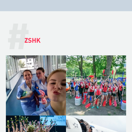
#
ZSHK