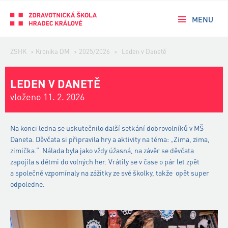
MENU
ZSHK
>
Kronika DM
>
2025/2026
>
Leden v Danetě
LEDEN V DANETĚ
vloženo 11. 2. 2026
Na konci ledna se uskutečnilo další setkání dobrovolníků v MŠ
Daneta. Děvčata si připravila hry a aktivity na téma: „Zima, zima,
zimička.“ Nálada byla jako vždy úžasná, na závěr se děvčata
zapojila s dětmi do volných her. Vrátily se v čase o pár let zpět
a společně vzpomínaly na zážitky ze své školky, takže opět super
odpoledne.