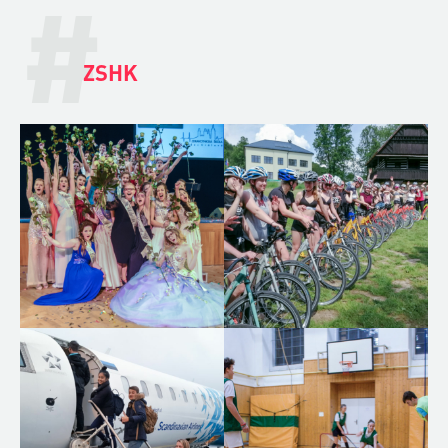
#
ZSHK