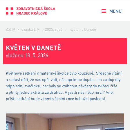
MENU
ZSHK
>
Kronika DM
>
2025/2026
>
Květen v Danetě
KVĚTEN V DANETĚ
vloženo 18. 5. 2026
Květnové setkání v mateřské školce bylo kouzelné. Srdečné vítání
a radost dětí, že nás opět vidí, nás upřímně dojalo. Jen co dojedly
odpolední svačinku, nechaly se vtáhnout děvčaty do zvířecí říše
a plnily jednu aktivitu za druhou. A jestli nás něco mrzí? Ano,
příští setkání bude v tomto školní roce bohužel poslední.