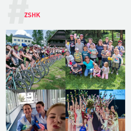
#
ZSHK