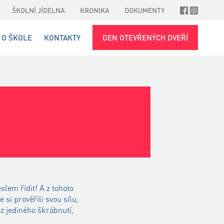
ŠKOLNÍ JÍDELNA
KRONIKA
DOKUMENTY
O ŠKOLE
KONTAKTY
DEN OTEVŘENÝCH DVEŘÍ
slem řídit! A z tohoto
si prověřili svou sílu,
ez jediného škrábnutí,