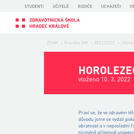
STUDENTI
UČITELÉ
RODIČE
UCHAZEČI
V
ZSHK
>
Kronika DM
>
2021/2022
>
Horol
HOROLEZE
vloženo 10. 3. 2022
Praví se, že ve zdravém tě
důvodu jsme se vydali pokoř
obratnost a v neposlední řa
nicméně příjemně unaveni