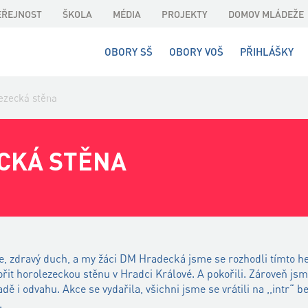
EŘEJNOST
ŠKOLA
MÉDIA
PROJEKTY
DOMOV MLÁDEŽE
OBORY SŠ
OBORY VOŠ
PŘIHLÁŠKY
ezecká stěna
CKÁ STĚNA
le, zdravý duch, a my žáci DM Hradecká jsme se rozhodli tímto he
it horolezeckou stěnu v Hradci Králové. A pokořili. Zároveň jsme 
dě i odvahu. Akce se vydařila, všichni jsme se vrátili na ,,intr“ b
.