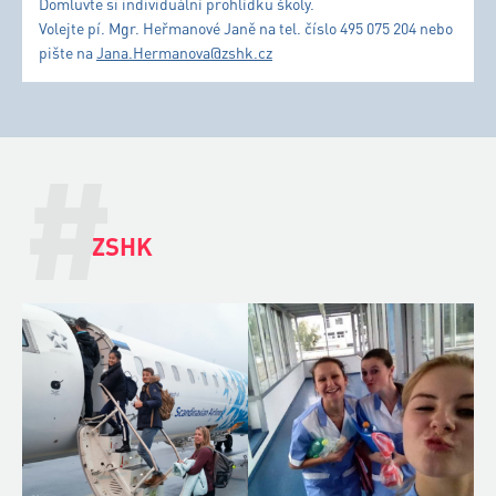
Domluvte si individuální prohlídku školy.
Volejte pí. Mgr. Heřmanové Janě na tel. číslo 495 075 204 nebo
pište na
Jana.Hermanova@zshk.cz
#
ZSHK