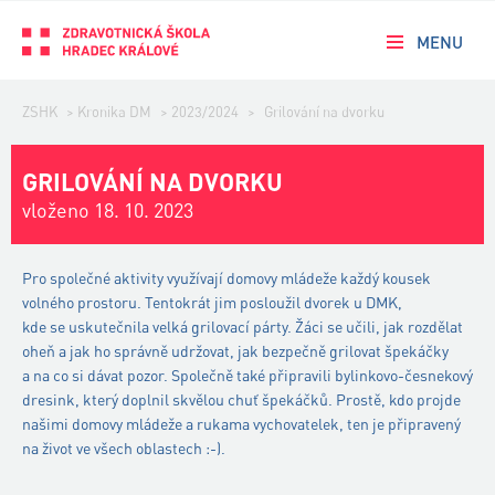
MENU
ZSHK
>
Kronika DM
>
2023/2024
>
Grilování na dvorku
GRILOVÁNÍ NA DVORKU
vloženo 18. 10. 2023
Pro společné aktivity využívají domovy mládeže každý kousek
volného prostoru. Tentokrát jim posloužil dvorek u DMK,
kde se uskutečnila velká grilovací párty. Žáci se učili, jak rozdělat
oheň a jak ho správně udržovat, jak bezpečně grilovat špekáčky
a na co si dávat pozor. Společně také připravili bylinkovo-česnekový
dresink, který doplnil skvělou chuť špekáčků. Prostě, kdo projde
našimi domovy mládeže a rukama vychovatelek, ten je připravený
na život ve všech oblastech :-).