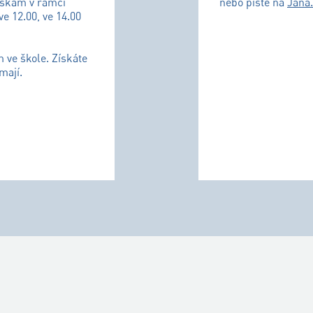
uškám v rámci
nebo pište na
Jana
ve 12.00, ve 14.00
m ve škole. Získáte
mají.