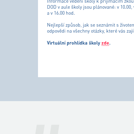
Informace vedení školy k přijímacím zko
DOD v aule školy jsou plánované: v 10.00, 
a v 16.00 hod.
Nejlepší způsob, jak se seznámit s živote
odpovědi na všechny otázky, které vás zají
Virtuální prohlídka školy
zde
.