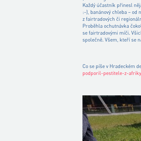
Každý účastník přinesl ně
:-), banánový chleba – od
z fairtradových či regionál
Proběhla ochutnávka čokolá
se fairtradovými míči. Všic
společně. Všem, kteří se na 
Co se píše v Hradeckém d
podporil-pestitele-z-afrik