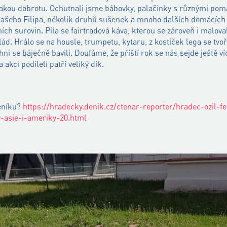
jakou dobrotu. Ochutnali jsme bábovky, palačinky s různými pom
 našeho Filipa, několik druhů sušenek a mnoho dalších domácích
ních surovin. Pila se fairtradová káva, kterou se zároveň i malova
d. Hrálo se na housle, trumpetu, kytaru, z kostiček lega se tvoři
hni se báječně bavili. Doufáme, že příští rok se nás sejde ještě v
akci podíleli patří veliký dík.
eníku?
https://hradecky.denik.cz/ctenar-reporter/hradec-ozil-f
y-asie-i-ameriky-20.html