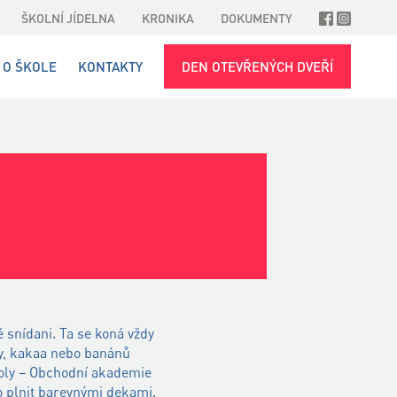
ŠKOLNÍ JÍDELNA
KRONIKA
DOKUMENTY
O ŠKOLE
KONTAKTY
DEN OTEVŘENÝCH DVEŘÍ
é snídani. Ta se koná vždy
vy, kakaa nebo banánů
školy – Obchodní akademie
lo plnit barevnými dekami.