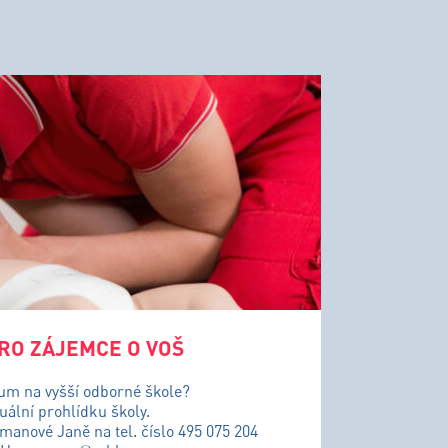
RO ZÁJEMCE O VOŠ
ium na vyšší odborné škole?
uální prohlídku školy.
řmanové Janě na tel. číslo 495 075 204