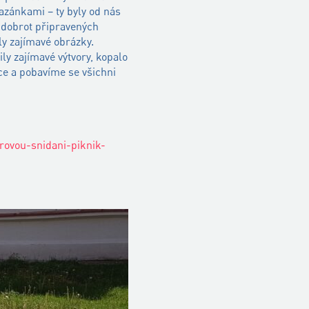
azánkami – ty byly od nás
 dobrot připravených
ly zajímavé obrázky.
ly zajímavé výtvory, kopalo
íce a pobavíme se všichni
erovou-snidani-piknik-