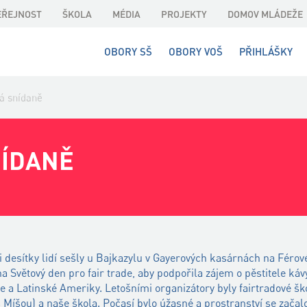
EŘEJNOST
ŠKOLA
MÉDIA
PROJEKTY
DOMOV MLÁDEŽE
OBORY SŠ
OBORY VOŠ
PŘIHLÁŠKY
á snídaně
NÍDANĚ
ři desítky lidí sešly u Bajkazylu v Gayerových kasárnách na Férov
 Světový den pro fair trade, aby podpořila zájem o pěstitele ká
ie a Latinské Ameriky. Letošními organizátory byly fairtradové 
 s Míšou) a naše škola. Počasí bylo úžasné a prostranství se zača