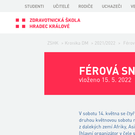
STUDENTI
UČITELÉ
RODIČE
UCHAZEČI
V
ZSHK
>
Kronika DM
>
2021/2022
>
Férov
FÉROVÁ S
vloženo 15. 5. 2022
V sobotu 14. května se čty
druhou květnovou sobotu na
z dalekých zemí Afriky, As
(hlavní organizátor v čele